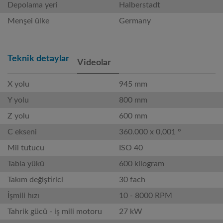
Depolama yeri
Halberstadt
Menşei ülke
Germany
Teknik detaylar
Videolar
X yolu
945 mm
Y yolu
800 mm
Z yolu
600 mm
C ekseni
360.000 x 0,001 °
Mil tutucu
ISO 40
Tabla yükü
600 kilogram
Takım değiştirici
30 fach
İşmili hızı
10 - 8000 RPM
Tahrik gücü - iş mili motoru
27 kW