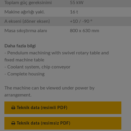
Toplam güç gereksinimi
55 kW
Makine ağırlığı yakl.
16 t
A ekseni (döner eksen)
+10 / -90 °
Masa sıkıştırma alanı
800 x 630 mm
Daha fazla bilgi
- Pendulum machining with swivel rotary table and
fixed machine table
- Coolant system, chip conveyor
- Complete housing
The machine can be viewed under power by
arrangement.
Teknik data (resimli PDF)
Teknik data (resimsiz PDF)