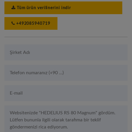
Tüm ürün verilinerini indir
+492085940719