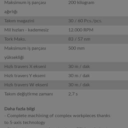
Maksimum iş parçası
200 kilogram
ağırlığı
Takım magazini
30 / 60 Pcs./pcs.
Mil hızları - kademesiz
12.000 RPM
Tork Maks.
83 / 57 nm
Maksimum iş parçası
500 mm
yüksekliği
Hızlı travers X ekseni
30 m / dak
Hızlı travers Y ekseni
30 m / dak
Hızlı travers W ekseni
30 m / dak
Takım değiştirme zamanı
2,7 s
Daha fazla bilgi
- Complete machining of complex workpieces thanks
to 5-axis technology