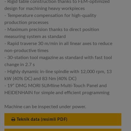
- Rigid table construction thanks to FEM-optimized
design for machining heavy workpieces
- Temperature compensation for high-quality
production processes
- Maximum precision thanks to direct position
measuring system as standard
- Rapid traverse 30 m/min in all linear axes to reduce
non-productive times
- 30-station tool magazine as standard with fast tool
change in 2.7 s
- Highly dynamic in-line spindle with 12,000 rpm, 13
kW (40% DC) and 83 Nm (40% DC)
- 19” DMG MORI SLIMline Multi-Touch Panel and
HEIDENHAIN for simple and efficient programming
Machine can be inspected under power.
Teknik data (resimli PDF)