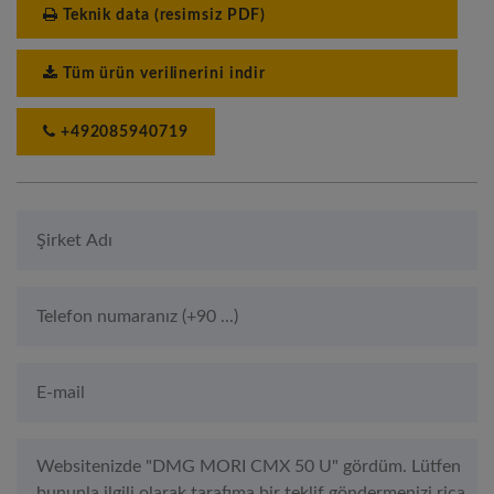
Teknik data (resimsiz PDF)
Tüm ürün verilinerini indir
+492085940719