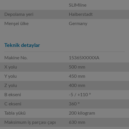
SLIMline
Depolama yeri
Halberstadt
Menşei ülke
Germany
Teknik detaylar
Makine No.
15365XXXXXA
X yolu
500 mm
Y yolu
450 mm
Z yolu
400 mm
B ekseni
-5 / +110 °
C ekseni
360 °
Tabla yükü
200 kilogram
Maksimum iş parçası çapı
630 mm