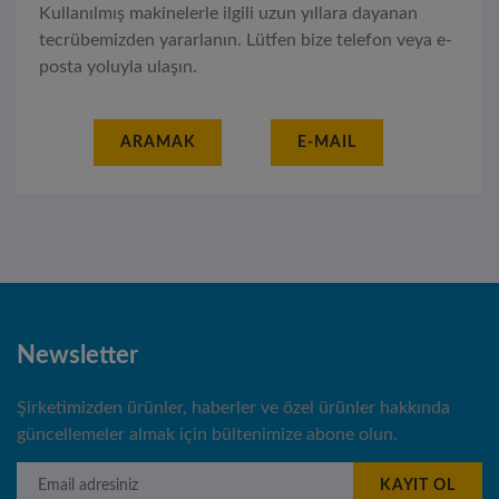
Kullanılmış makinelerle ilgili uzun yıllara dayanan
tecrübemizden yararlanın. Lütfen bize telefon veya e-
posta yoluyla ulaşın.
ARAMAK
E-MAIL
Newsletter
Şirketimizden ürünler, haberler ve özel ürünler hakkında
güncellemeler almak için bültenimize abone olun.
Email adresiniz
KAYIT OL