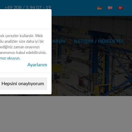
+49 208 / 5 94 07 - 19
 ek çerezler kullanılır. Web
STESI
AKSESUAR
ARŞIV
İLETIŞIM / NEREDEYIZ
u analizler size daha iyi bir
tediğiniz zaman onayınızı
ımımızı kabul edebilirsiniz.
kamızı okuyun
.
Ayarlarım
Hepsini onaylıyorum