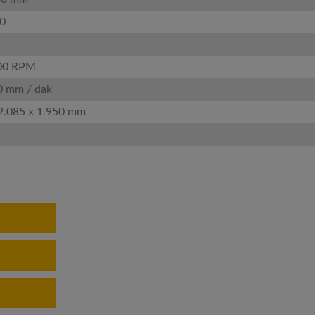
0
000 RPM
0 mm / dak
 2.085 x 1.950 mm