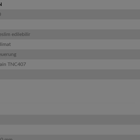
N
0
slim edilebilir
limat
euerung
ain TNC407
30 mm