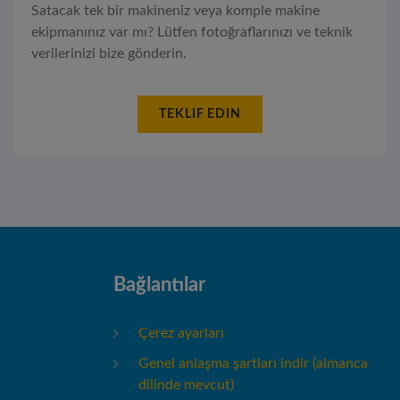
Satacak tek bir makineniz veya komple makine
ekipmanınız var mı? Lütfen fotoğraflarınızı ve teknik
verilerinizi bize gönderin.
TEKLIF EDIN
Bağlantılar
Çerez ayarları
Genel anlaşma şartları indir (almanca
dilinde mevcut)