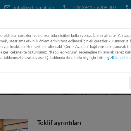
info@swh-gmbh.de
+49 3941 / 6209 407
erekli olan çerezleri ve benzer teknolojileri kullanıyoruz. İzniniz alınarak Yalnızca
ANA SAYFA
BIZ KIMIZ
MAKINA LI
tmek, pazarlama etkinlik önlemlerinin test edilmesi için ek çerezler kullanıyoruz. B
n yapılmaktadır.Her sayfanın altındaki "Çerez Ayarları" bağlantısını kullanarak is
geri çekmekte özgürsünüz. "Kabul ediyorum" seçeneğine tıklayarak çerez kullan
ortaklarımızla nasıl paylaşıldığı hakkında daha fazla bilgi için lütfen
gizlilik politi
- 3 axis
Teklif ayrıntıları