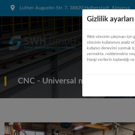
Luther-Augustin-Str. 7, 38820 Halberstadt, Almanya
Gizlilik ayarları
Web sitesinin çalışması için g
sitesinin kullanımını analiz e
kullanıcı deneyimi sunmak içi
vermekte, reddetmekte veya 
Hangi verilerin toplandığı ve 
CNC - Universal milling machine 