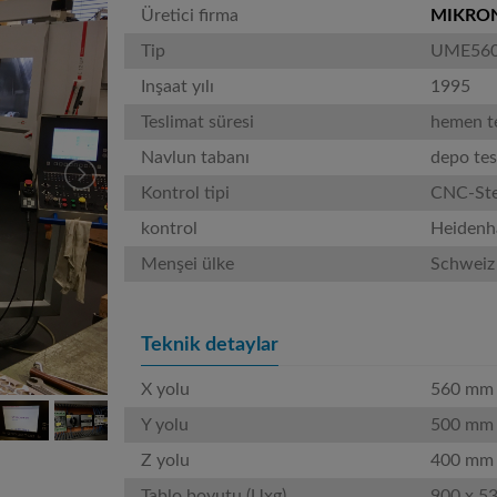
Üretici firma
MIKRO
Tip
UME56
Inşaat yılı
1995
Teslimat süresi
hemen te
Navlun tabanı
depo tes
Kontrol tipi
CNC-St
kontrol
Heidenh
Menşei ülke
Schweiz
Teknik detaylar
X yolu
560 mm
Y yolu
500 mm
Z yolu
400 mm
Tablo boyutu (Uxg)
900 x 5