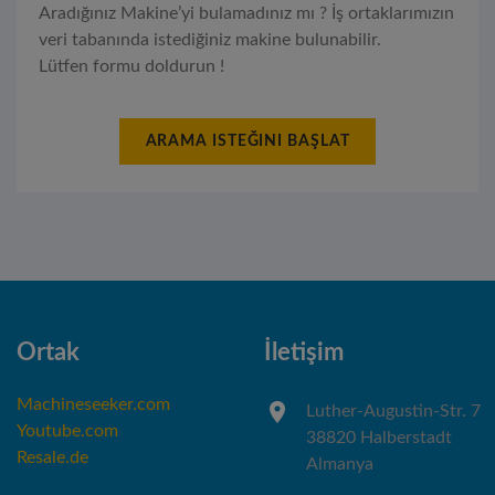
Aradığınız Makine’yi bulamadınız mı ? İş ortaklarımızın
veri tabanında istediğiniz makine bulunabilir.
Lütfen formu doldurun !
ARAMA ISTEĞINI BAŞLAT
Ortak
İletişim
Machineseeker.com
Luther-Augustin-Str. 7
Youtube.com
38820 Halberstadt
Resale.de
Almanya