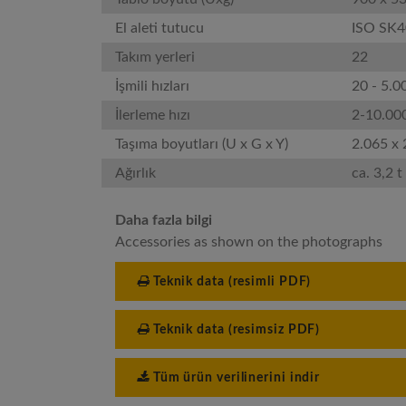
El aleti tutucu
ISO SK4
Takım yerleri
22
İşmili hızları
20 - 5.
İlerleme hızı
2-10.00
Taşıma boyutları (U x G x Y)
2.065 x
Ağırlık
ca. 3,2 t
Daha fazla bilgi
Accessories as shown on the photographs
Teknik data (resimli PDF)
Teknik data (resimsiz PDF)
Tüm ürün verilinerini indir