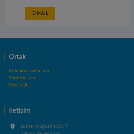
E-MAIL
Ortak
Machineseeker.com
Youtube.com
Resale.de
İletişim
Luther-Augustin-Str. 7
38820 Halberstadt