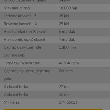
% 100 Ed'de Performans
54 kW
Maksimum tork
18.000 nm
İlerleme kuvveti - Z
35 kN
Besleme kuvveti - X
25 kN
Hızlı hareket hızı X ekseni
6 m / dak
Hızlı dönüş hızı Z ekseni
4 m / dak
Çapraz kızak üzerinde
1.400 mm
çevirme çapı
Torna takım boyutları
40 x 40 mm
Çapraz slayt yer değiştirme
760 mm
yolu
X ekseni torku
27 nm
Z ekseni torku
50 nm
Mil kafası
DIN 55026