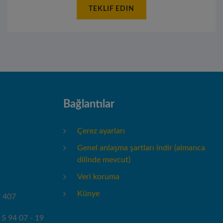
TEKLIF EDIN
Bağlantılar
Çerez ayarları
Genel anlaşma şartları indir (almanca
dilinde mevcut)
Veri koruma
Künye
9 407
 5 94 07 - 19