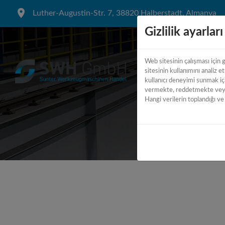
Luther-Augustin-Str. 7, 38820 Halberstadt, Almanya
Gizlilik ayarları
Web sitesinin çalışması için g
sitesinin kullanımını analiz e
kullanıcı deneyimi sunmak içi
vermekte, reddetmekte veya 
Hangi verilerin toplandığı ve 