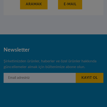
ARAMAK
E-MAIL
Newsletter
Şirketimizden ürünler, haberler ve özel ürünler hakkında
güncellemeler almak için bültenimize abone olun.
Email adresiniz
KAYIT OL