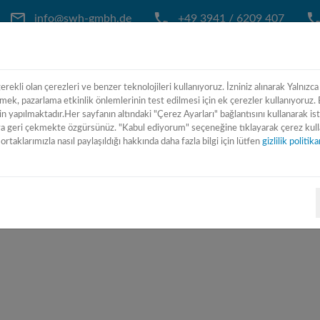
info@swh-gmbh.de
+49 3941 / 6209 407
erekli olan çerezleri ve benzer teknolojileri kullanıyoruz. İzniniz alınarak Yalnızca
ANA SAYFA
BIZ KIMIZ
MAKINA LI
tmek, pazarlama etkinlik önlemlerinin test edilmesi için ek çerezler kullanıyoruz. B
n yapılmaktadır.Her sayfanın altındaki "Çerez Ayarları" bağlantısını kullanarak is
geri çekmekte özgürsünüz. "Kabul ediyorum" seçeneğine tıklayarak çerez kullan
ortaklarımızla nasıl paylaşıldığı hakkında daha fazla bilgi için lütfen
gizlilik politi