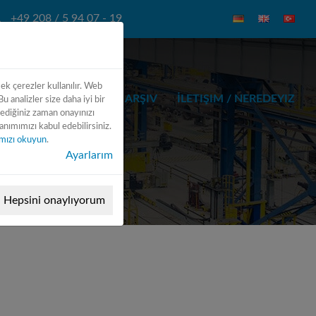
+49 208 / 5 94 07 - 19
 ek çerezler kullanılır. Web
STESI
AKSESUAR
ARŞIV
İLETIŞIM / NEREDEYIZ
u analizler size daha iyi bir
tediğiniz zaman onayınızı
ımımızı kabul edebilirsiniz.
kamızı okuyun
.
Ayarlarım
Hepsini onaylıyorum