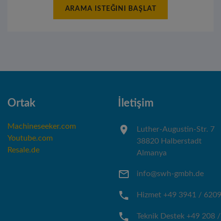
ARAMA ISTEĞINI BAŞLAT
Ortak
İletişim
Machineseeker.com
Luther-Augustin-Str. 7
Youtube.com
38820 Halberstadt
Resale.de
Almanya
info@swh-gmbh.de
Hizmet +49 3941 / 620
Teknik Destek +49 208 /