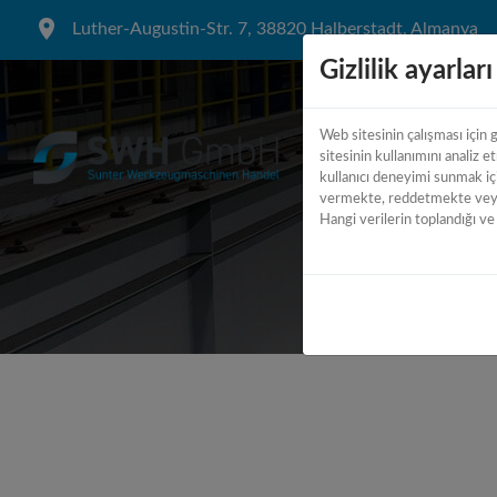
Luther-Augustin-Str. 7, 38820 Halberstadt, Almanya
Gizlilik ayarları
Web sitesinin çalışması için g
sitesinin kullanımını analiz e
kullanıcı deneyimi sunmak içi
vermekte, reddetmekte veya 
Hangi verilerin toplandığı ve 