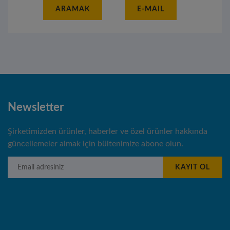
ARAMAK
E-MAIL
Newsletter
Şirketimizden ürünler, haberler ve özel ürünler hakkında
güncellemeler almak için bültenimize abone olun.
Email adresiniz
KAYIT OL