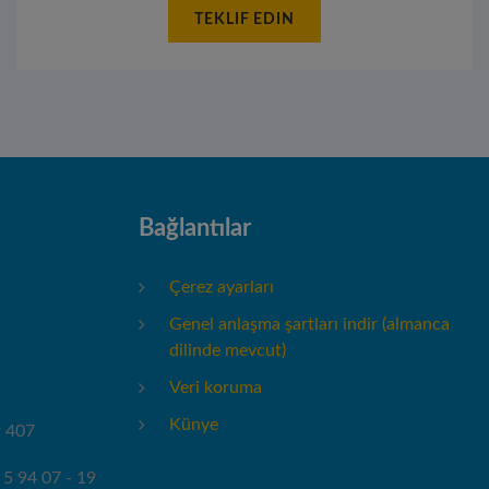
TEKLIF EDIN
Bağlantılar
Çerez ayarları
Genel anlaşma şartları indir (almanca
dilinde mevcut)
Veri koruma
Künye
9 407
 5 94 07 - 19