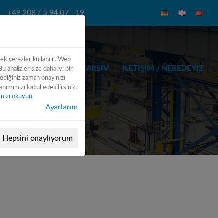
+49 208 / 5 94 07 - 19
 ek çerezler kullanılır. Web
STESI
AKSESUAR
ARŞIV
İLETIŞIM / NEREDEYIZ
u analizler size daha iyi bir
tediğiniz zaman onayınızı
ımımızı kabul edebilirsiniz.
kamızı okuyun
.
Ayarlarım
Hepsini onaylıyorum