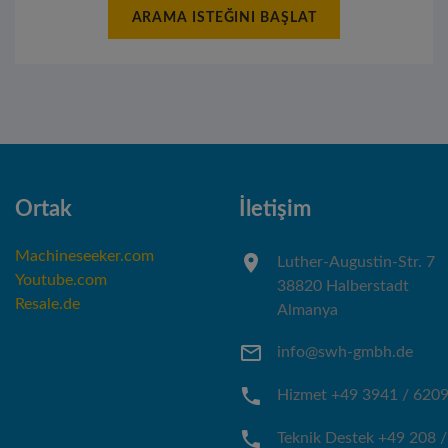
ARAMA ISTEĞINI BAŞLAT
Ortak
İletişim
Machineseeker.com
Luther-Augustin-Str. 7
Youtube.com
38820 Halberstadt
Resale.de
Almanya
info@swh-gmbh.de
Hizmet +49 3941 / 620
Teknik Destek +49 208 /