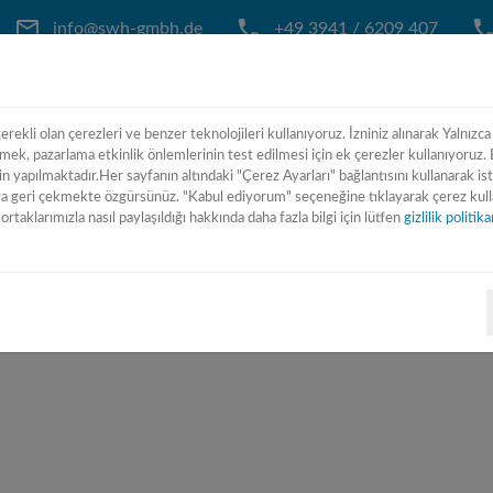
info@swh-gmbh.de
+49 3941 / 6209 407
erekli olan çerezleri ve benzer teknolojileri kullanıyoruz. İzniniz alınarak Yalnızca
ANA SAYFA
BIZ KIMIZ
MAKINA LI
tmek, pazarlama etkinlik önlemlerinin test edilmesi için ek çerezler kullanıyoruz. B
n yapılmaktadır.Her sayfanın altındaki "Çerez Ayarları" bağlantısını kullanarak is
geri çekmekte özgürsünüz. "Kabul ediyorum" seçeneğine tıklayarak çerez kullan
ortaklarımızla nasıl paylaşıldığı hakkında daha fazla bilgi için lütfen
gizlilik politi