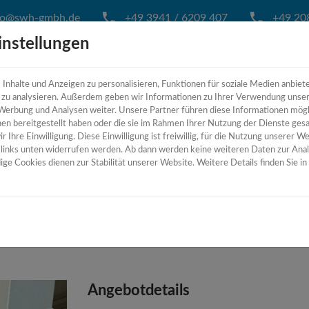
fo@swh-gmbh.de
+49 3941 / 6209 407
+49 208
instellungen
nhalte und Anzeigen zu personalisieren, Funktionen für soziale Medien anbiet
HOME
ÜBER UNS
MASCH
e zu analysieren. Außerdem geben wir Informationen zu Ihrer Verwendung unse
 Werbung und Analysen weiter. Unsere Partner führen diese Informationen mög
en bereitgestellt haben oder die sie im Rahmen Ihrer Nutzung der Dienste ges
 Ihre Einwilligung. Diese Einwilligung ist freiwillig, für die Nutzung unserer We
n links unten widerrufen werden. Ab dann werden keine weiteren Daten zur Ana
ge Cookies dienen zur Stabilität unserer Website. Weitere Details finden Sie i
Angebotdetails