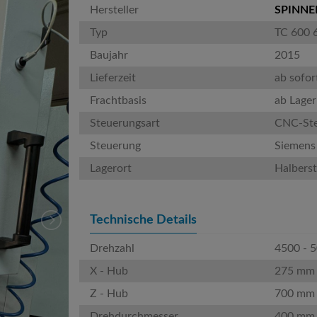
Hersteller
SPINNE
Typ
TC 600
Baujahr
2015
Lieferzeit
ab sofor
Frachtbasis
ab Lager
Steuerungsart
CNC-St
Steuerung
Siemens
Lagerort
Halbers
Technische Details
Drehzahl
4500 - 
X - Hub
275 mm
Z - Hub
700 mm
Drehdurchmesser
400 mm