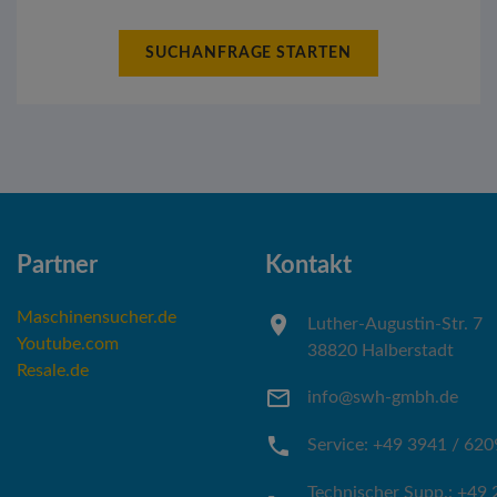
SUCHANFRAGE STARTEN
Partner
Kontakt
Maschinensucher.de
Luther-Augustin-Str. 7
Youtube.com
38820 Halberstadt
Resale.de
info@swh-gmbh.de
Service: +49 3941 / 620
Technischer Supp.: +49 