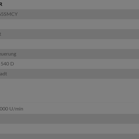
R
 65SMCY
t
euerung
 540 D
tadt
5000 U/min