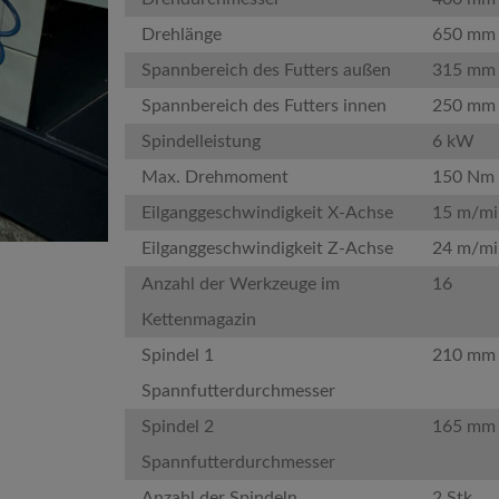
Drehlänge
650 mm
Spannbereich des Futters außen
315 mm
Spannbereich des Futters innen
250 mm
Spindelleistung
6 kW
Max. Drehmoment
150 Nm
Eilganggeschwindigkeit X-Achse
15 m/mi
Eilganggeschwindigkeit Z-Achse
24 m/mi
Anzahl der Werkzeuge im
16
Kettenmagazin
Spindel 1
210 mm
Spannfutterdurchmesser
Spindel 2
165 mm
Spannfutterdurchmesser
Anzahl der Spindeln
2 Stk