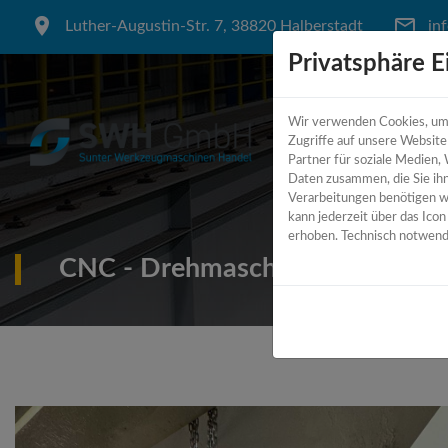
Luther-Augustin-Str. 7, 38820 Halberstadt
in
Privatsphäre E
Wir verwenden Cookies, um I
Zugriffe auf unsere Websit
Partner für soziale Medien,
Daten zusammen, die Sie ihn
Verarbeitungen benötigen wir
kann jederzeit über das Ico
erhoben. Technisch notwendi
CNC - Drehmaschine Y - Achse