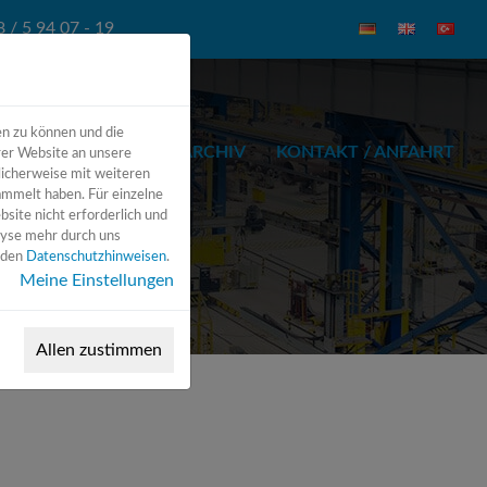
 / 5 94 07 - 19
en zu können und die
INEN
ZUBEHÖR
ARCHIV
KONTAKT / ANFAHRT
rer Website an unsere
licherweise mit weiteren
ammelt haben. Für einzelne
bsite nicht erforderlich und
lyse mehr durch uns
n den
Datenschutzhinweisen
.
Meine Einstellungen
Allen zustimmen