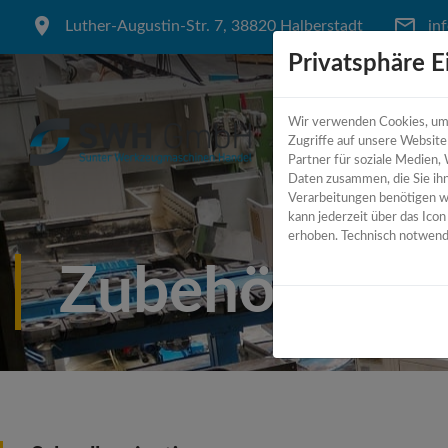
Luther-Augustin-Str. 7, 38820 Halberstadt
in
Privatsphäre E
Wir verwenden Cookies, um I
Zugriffe auf unsere Websit
Partner für soziale Medien,
Daten zusammen, die Sie ihn
Verarbeitungen benötigen wir
kann jederzeit über das Ico
erhoben. Technisch notwendi
Zubehör