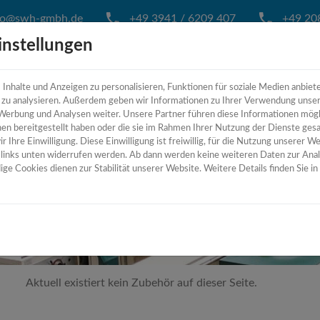
fo@swh-gmbh.de
+49 3941 / 6209 407
+49 208
instellungen
nhalte und Anzeigen zu personalisieren, Funktionen für soziale Medien anbiet
HOME
ÜBER UNS
MASCH
e zu analysieren. Außerdem geben wir Informationen zu Ihrer Verwendung unse
 Werbung und Analysen weiter. Unsere Partner führen diese Informationen mög
en bereitgestellt haben oder die sie im Rahmen Ihrer Nutzung der Dienste ges
 Ihre Einwilligung. Diese Einwilligung ist freiwillig, für die Nutzung unserer We
n links unten widerrufen werden. Ab dann werden keine weiteren Daten zur Ana
ge Cookies dienen zur Stabilität unserer Website. Weitere Details finden Sie i
Aktuell existiert kein Zubehör auf dieser Seite.