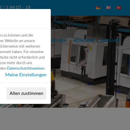
 / 5 94 07 - 19
en zu können und die
INEN
ZUBEHÖR
ARCHIV
KONTAKT / ANFAHRT
rer Website an unsere
licherweise mit weiteren
ammelt haben. Für einzelne
bsite nicht erforderlich und
lyse mehr durch uns
n den
Datenschutzhinweisen
.
Meine Einstellungen
Allen zustimmen