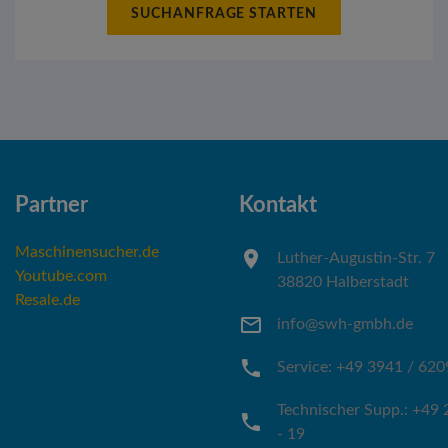
SUCHANFRAGE STARTEN
Partner
Kontakt
Maschinensucher.de
Luther-Augustin-Str. 7
Youtube.com
38820 Halberstadt
Resale.de
info@swh-gmbh.de
Service: +49 3941 / 620
Technischer Supp.: +49 
- 19