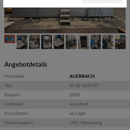
Angebotdetails
Hersteller
AUERBACH
Typ
IA 5B 3200 RT
Baujahr
2008
Lieferzeit
ab sofort
Frachtbasis
ab Lager
Steuerungsart
CNC-Steuerung