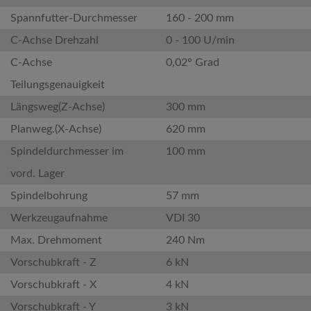
Spannfutter-Durchmesser
160 - 200 mm
C-Achse Drehzahl
0 - 100 U/min
C-Achse
0,02° Grad
Teilungsgenauigkeit
Längsweg(Z-Achse)
300 mm
Planweg.(X-Achse)
620 mm
Spindeldurchmesser im
100 mm
vord. Lager
Spindelbohrung
57 mm
Werkzeugaufnahme
VDI 30
Max. Drehmoment
240 Nm
Vorschubkraft - Z
6 kN
Vorschubkraft - X
4 kN
Vorschubkraft - Y
3 kN