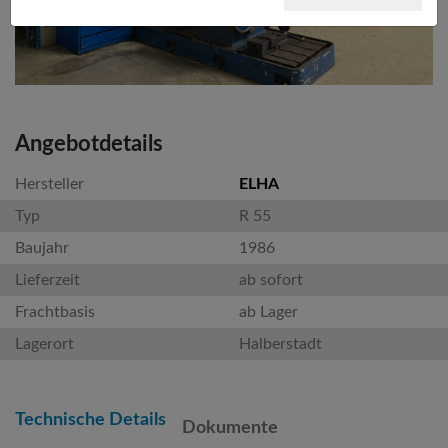
Angebotdetails
Hersteller
ELHA
Typ
R 55
Baujahr
1986
Lieferzeit
ab sofort
Frachtbasis
ab Lager
Lagerort
Halberstadt
Technische Details
Dokumente