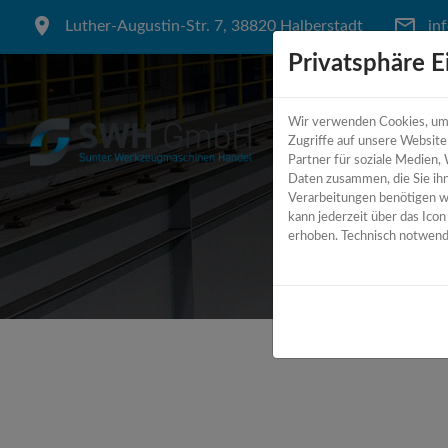
Luther-Augustin-Str. 7, 38820 Halberstadt
in
Privatsphäre E
Wir verwenden Cookies, um I
Zugriffe auf unsere Websit
Partner für soziale Medien,
Daten zusammen, die Sie ihn
Verarbeitungen benötigen wir
kann jederzeit über das Ico
erhoben. Technisch notwendi