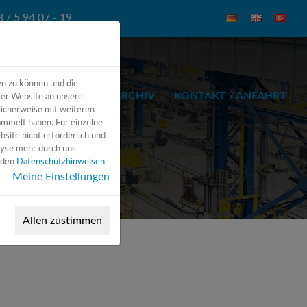
 / 5 94 07 - 19
en zu können und die
INEN
ZUBEHÖR
ARCHIV
KONTAKT / ANFAHRT
rer Website an unsere
licherweise mit weiteren
ammelt haben. Für einzelne
bsite nicht erforderlich und
lyse mehr durch uns
n den
Datenschutzhinweisen
.
Meine Einstellungen
Allen zustimmen