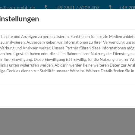
fo@swh-gmbh.de
+49 3941 / 6209 407
+49 208
instellungen
nhalte und Anzeigen zu personalisieren, Funktionen für soziale Medien anbiet
HOME
ÜBER UNS
MASCH
e zu analysieren. Außerdem geben wir Informationen zu Ihrer Verwendung unse
 Werbung und Analysen weiter. Unsere Partner führen diese Informationen mög
en bereitgestellt haben oder die sie im Rahmen Ihrer Nutzung der Dienste ges
 Ihre Einwilligung. Diese Einwilligung ist freiwillig, für die Nutzung unserer We
n links unten widerrufen werden. Ab dann werden keine weiteren Daten zur Ana
ge Cookies dienen zur Stabilität unserer Website. Weitere Details finden Sie i