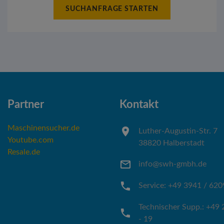
SUCHANFRAGE STARTEN
Partner
Kontakt
Maschinensucher.de
Luther-Augustin-Str. 7
Youtube.com
38820 Halberstadt
Resale.de
info@swh-gmbh.de
Service: +49 3941 / 620
Technischer Supp.: +49 
- 19