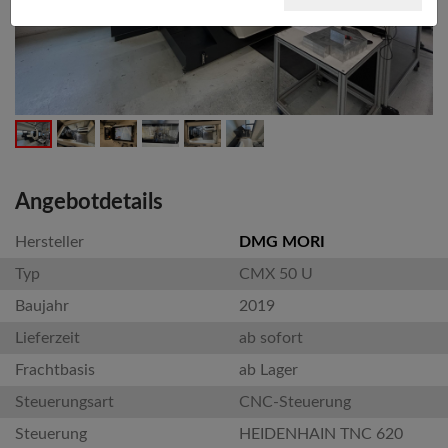
Angebotdetails
Hersteller
DMG MORI
Typ
CMX 50 U
Baujahr
2019
Lieferzeit
ab sofort
Frachtbasis
ab Lager
Steuerungsart
CNC-Steuerung
Steuerung
HEIDENHAIN TNC 620